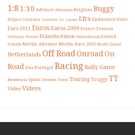
1:8
1:10
Buggy
Belgium
Advance
Alemania
Efra
Endurance
Euro
Cataluña
Bélgica
Concurso
Cto. España
Euros
Euros 2009
Euro 2011
France
Francia
Holanda
IFMAR
Ireland
Greece
Germany
International
Merlin Advance
Merlin Race 2013
Irlanda
Model Cleaner
Off Road
Onroad
On
Netherlands
Racing
Road
Rally Game
Portugal
Pista
TT
Touring
Truggy
Spain
Resistencia
Sweden
Team
Videos
Video