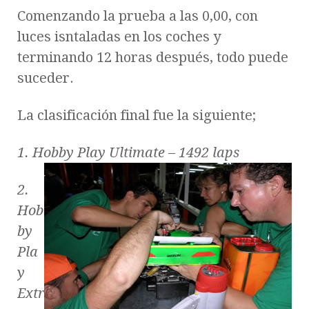
Comenzando la prueba a las 0,00, con
luces isntaladas en los coches y
terminando 12 horas después, todo puede
suceder.
La clasificación final fue la siguiente;
1. Hobby Play Ultimate – 1492 laps
2.
Hob
by
Pla
y
Extr