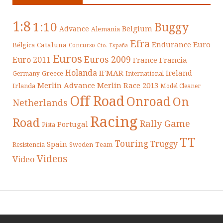
1:8
1:10
Buggy
Belgium
Advance
Alemania
Efra
Endurance
Euro
Cataluña
Bélgica
Concurso
Cto. España
Euros
Euros 2009
Euro 2011
France
Francia
Holanda
IFMAR
Ireland
Greece
Germany
International
Merlin Advance
Merlin Race 2013
Irlanda
Model Cleaner
Off Road
Onroad
On
Netherlands
Racing
Road
Rally Game
Portugal
Pista
TT
Touring
Truggy
Spain
Resistencia
Sweden
Team
Videos
Video