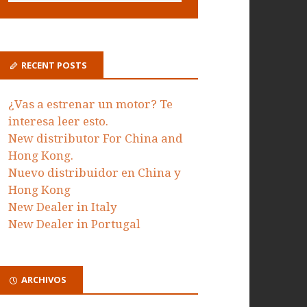
RECENT POSTS
¿Vas a estrenar un motor? Te
interesa leer esto.
New distributor For China and
Hong Kong.
Nuevo distribuidor en China y
Hong Kong
New Dealer in Italy
New Dealer in Portugal
ARCHIVOS