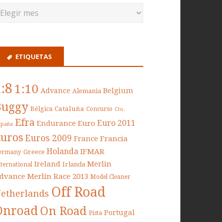
ETIQUETAS
1:8
1:10
Belgium
Advance
Alemania
Buggy
Cataluña
Bélgica
Concurso
Cto.
Efra
Euro 2011
Endurance
Euro
spaña
Euros
Euros 2009
France
Francia
Holanda
IFMAR
Greece
ermany
Ireland
Merlin
Irlanda
nternational
dvance
Merlin Race 2013
Model Cleaner
Off Road
etherlands
Onroad
On Road
Portugal
Pista