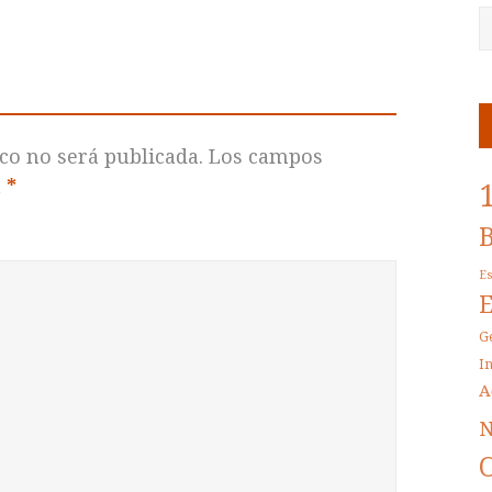
co no será publicada.
Los campos
n
*
E
G
I
A
N