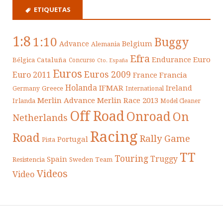
ETIQUETAS
1:8
1:10
Buggy
Belgium
Advance
Alemania
Efra
Endurance
Euro
Cataluña
Bélgica
Concurso
Cto. España
Euros
Euros 2009
Euro 2011
France
Francia
Holanda
IFMAR
Ireland
Greece
Germany
International
Merlin Advance
Merlin Race 2013
Irlanda
Model Cleaner
Off Road
Onroad
On
Netherlands
Racing
Road
Rally Game
Portugal
Pista
TT
Touring
Truggy
Spain
Resistencia
Sweden
Team
Videos
Video