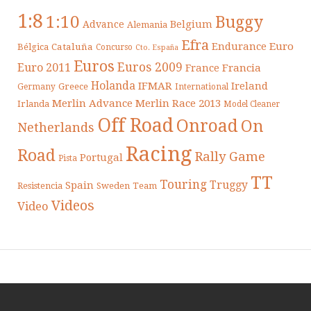
1:8
1:10
Buggy
Belgium
Advance
Alemania
Efra
Endurance
Euro
Cataluña
Bélgica
Concurso
Cto. España
Euros
Euros 2009
Euro 2011
France
Francia
Holanda
IFMAR
Ireland
Greece
Germany
International
Merlin Advance
Merlin Race 2013
Irlanda
Model Cleaner
Off Road
Onroad
On
Netherlands
Racing
Road
Rally Game
Portugal
Pista
TT
Touring
Truggy
Spain
Resistencia
Sweden
Team
Videos
Video