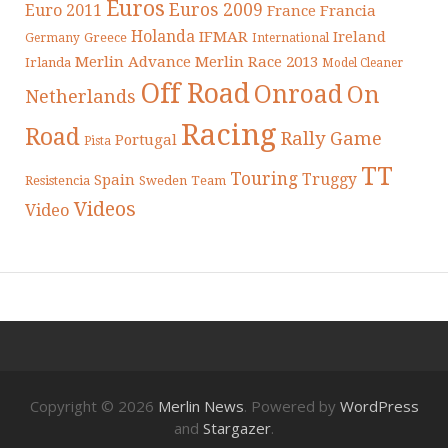
Euros
Euros 2009
Euro 2011
France
Francia
Holanda
IFMAR
Ireland
Greece
Germany
International
Merlin Advance
Merlin Race 2013
Irlanda
Model Cleaner
Off Road
Onroad
On
Netherlands
Racing
Road
Rally Game
Portugal
Pista
TT
Touring
Truggy
Spain
Resistencia
Sweden
Team
Videos
Video
Copyright © 2026
Merlin News
. Powered by
WordPress
and
Stargazer
.