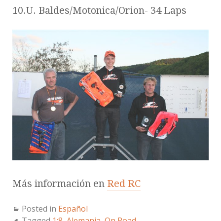
10.U. Baldes/Motonica/Orion- 34 Laps
Más información en
Red RC
Posted in
Español
Tagged
1:8
,
Alemania
,
On Road