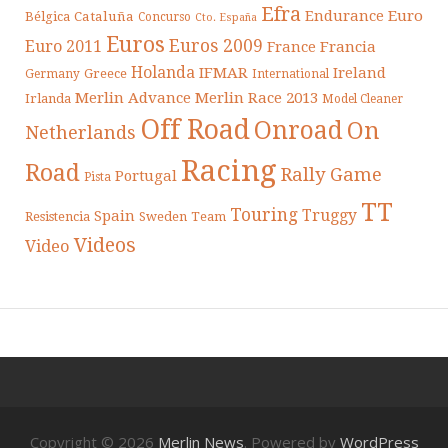
Efra
Endurance
Euro
Cataluña
Bélgica
Concurso
Cto. España
Euros
Euros 2009
Euro 2011
France
Francia
Holanda
IFMAR
Ireland
Greece
Germany
International
Merlin Advance
Merlin Race 2013
Irlanda
Model Cleaner
Off Road
Onroad
On
Netherlands
Racing
Road
Rally Game
Portugal
Pista
TT
Touring
Truggy
Spain
Resistencia
Sweden
Team
Videos
Video
Copyright © 2026
Merlin News
. Powered by
WordPress